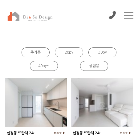
/www/wwwroot/dinso/bbs
주거용
20py
30py
40py~
상업용
십정동 뜨란채 24평 아파트 주방 인…
십정동 뜨란채 24평 아파트 거실 인…
more ▶
more ▶