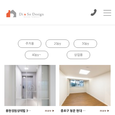
/www/wwwroot/dinso/bbs
주거용
20py
30py
40py~
상업용
용현성원상떼빌 32평 아파트 현관 인…
종로구 청운 현대 48평 아파트 침실…
more ▶
more ▶