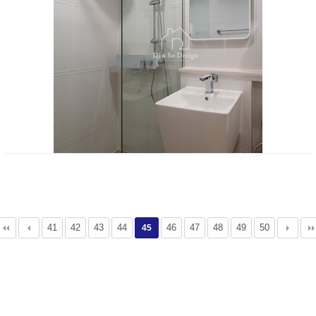
41
42
43
44
46
47
48
49
50
45