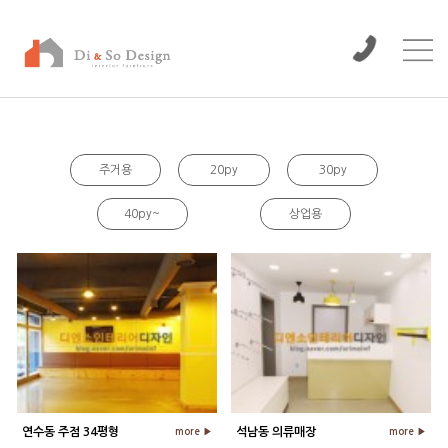
/www/wwwroot/dinso/bbs
주거용
20py
30py
40py~
상업용
연수동 주점 34평형
석남동 의류매장
more ▶
more ▶