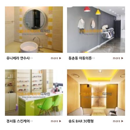
유니베라 연수사업부
동춘동 아동의류매장 11평형
more ▶
more ▶
경서동 스킨케어샵 25평형
송도 BAR 30평형
more ▶
more ▶