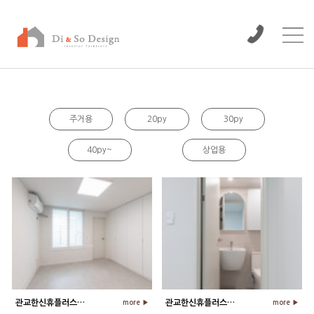
/www/wwwroot/dinso/bbs
주거용
20py
30py
40py~
상업용
관교한신휴플러스 24평 아파트 침실 …
관교한신휴플러스 24평 아파트 안방 …
more ▶
more ▶