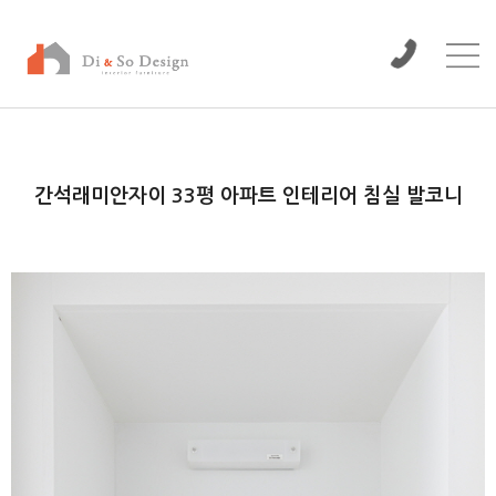
/www/wwwroot/dinso/bbs
간석래미안자이 33평 아파트 인테리어 침실 발코니
본문