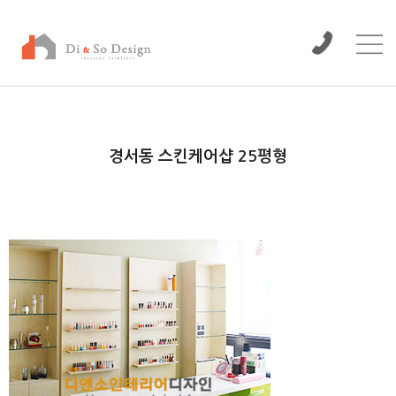
/www/wwwroot/dinso/bbs
경서동 스킨케어샵 25평형
본문