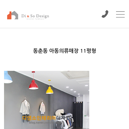
/www/wwwroot/dinso/bbs
동춘동 아동의류매장 11평형
본문