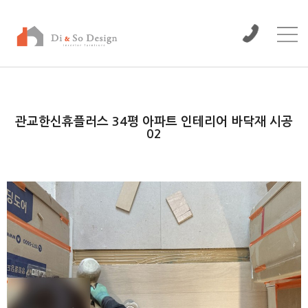
/www/wwwroot/dinso/bbs
관교한신휴플러스 34평 아파트 인테리어 바닥재 시공
02
본문